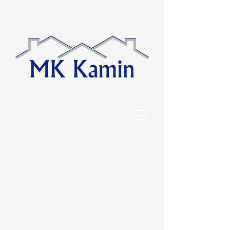
google-site-
verification=keiafWYRvkHsMYjrxR28X2DVSirtKlmazxWXBupW0Bs